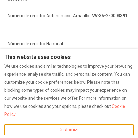
Numero de registro Autonómico ¨Amarillo¨
VV-35-2-0003391.
Número de registro Nacional
¨Azul¨ESFCTU0000350250004525630000000000000VV-35-2-
This website uses cookies
00033902
We use cookies and similar technologies to improve your browsing
experience, analyze site traffic, and personalize content. You can
Numero de registro Autonómico ¨Azul¨
VV-35-2-0003390.
customize your cookie preferences below. Please note that
blocking some types of cookies may impact your experience on
our website and the services we offer. For more information on
how we use cookies and your options, please check out
Cookie
English
EUR
649867617
Policy
Calle Puipana, Villaverde, La
©
2026
FUERTEVENTURA VV
Customize
Oliva , Spain 35640
.
All rights reserved
- Powered