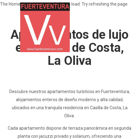
The HomeHero component failed to load. Try refreshing the page.
Apartamentos de lujo
en Casilla de Costa,
Home
La Oliva
All properties
▾
Recommendations
Contact us
Descubre nuestros apartamentos turísticos en Fuerteventura,
alojamientos enteros de diseño moderno y alta calidad,
ubicados en una tranquila residencia en Casilla de Costa, La
Oliva.
Cada apartamento dispone de terraza panorámica en segunda
planta con jacuzzi privado y solarium, ofreciendo una