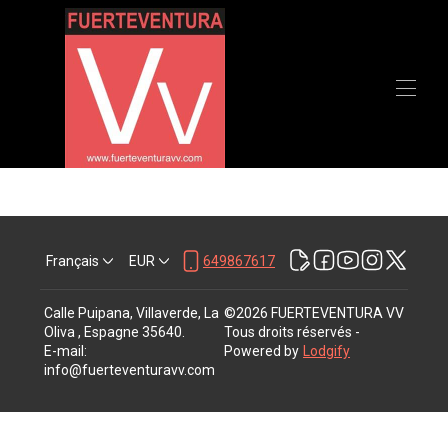
Accueil
Toutes les propriétés
▾
Recommandations
Contactez-nous
Français
EUR
649867617
Calle Puipana, Villaverde, La
©
2026
FUERTEVENTURA VV
Oliva , Espagne 35640
.
Tous droits réservés
-
E-mail
:
Powered by
Lodgify
info@fuerteventuravv.com